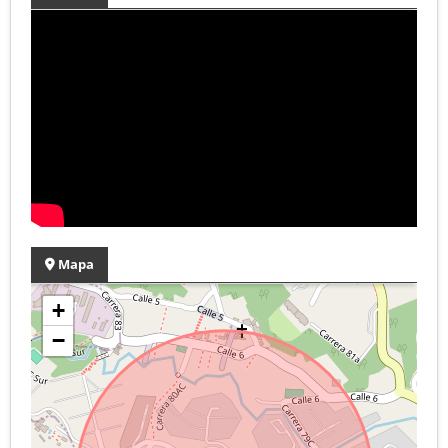
Mapa
+
−