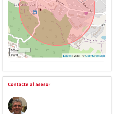
200 m
500 ft
Leaflet
| Wasi - ©
OpenStreetMap
Contacte al asesor