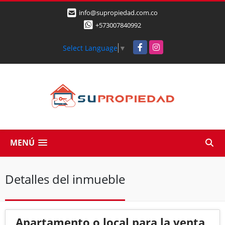
info@supropiedad.com.co
+573007840992
Facebook
Instagram
Select Language
▼
MENÚ
Detalles del inmueble
Apartamento o local para la venta