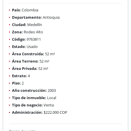
País:
Colombia
Departamento:
Antioquia
Ciudad:
Medellín
Zona:
Rodeo Alto
Código:
9763811
Estado:
Usado
Área Construida:
52 m²
Área Terreno:
52 m²
Área Privada:
52 m²
Estrato:
4
Piso:
2
Año construcción:
2003
Tipo de inmueble:
Local
Tipo de negocio:
Venta
Administración:
$222.000 COP