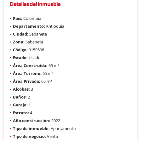
Detalles del inmueble
País:
Colombia
Departamento:
Antioquia
Ciudad:
Sabaneta
Zona:
Sabaneta
Código:
9159508
Estado:
Usado
Área Construida:
65 m²
Área Terreno:
65 m²
Área Privada:
65 m²
Alcobas:
3
Baños:
2
Garaje:
1
Estrato:
4
Año construcción:
2022
Tipo de inmueble:
Apartamento
Tipo de negocio:
Venta