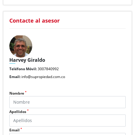
Contacte al asesor
Harvey Giraldo
Teléfono Móvil:
3007840992
Email:
info@supropiedad.com.co
*
Nombre
*
Apellidos
*
Email