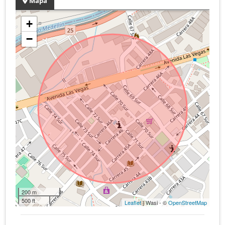
Mapa
+
−
200 m
500 ft
Leaflet
| Wasi - ©
OpenStreetMap