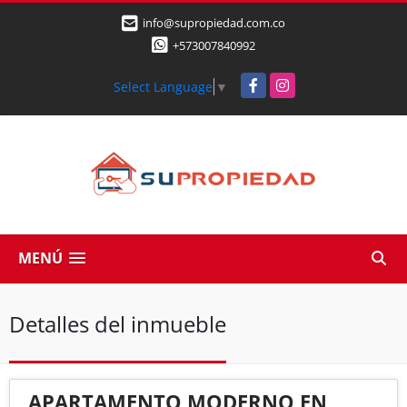
info@supropiedad.com.co
+573007840992
Facebook
Instagram
Select Language
▼
MENÚ
Detalles del inmueble
APARTAMENTO MODERNO EN