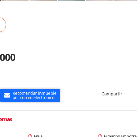
.000
Recomendar inmueble
Compartir
por correo electrónico
ternas
Agua
Armarios Empotra