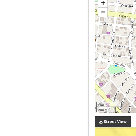
+
−
200 m
500 ft
Street View