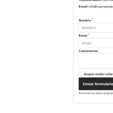
Email:
info@supropieda
*
Nombre
*
Email
Comentarios
Acepto recibir info
Enviar formulari
Al enviar tus datos acepta