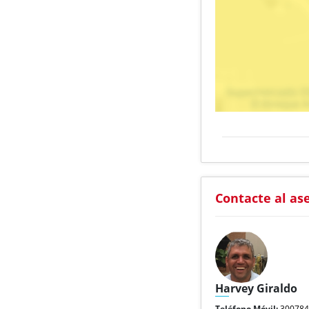
Contacte al as
Harvey Giraldo
Teléfono Móvil:
30078