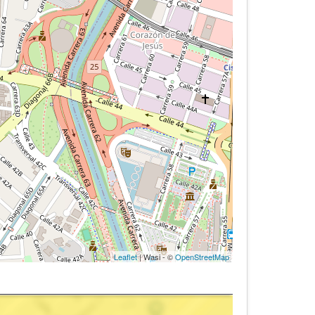
Leaflet
| Wasi - ©
OpenStreetMap