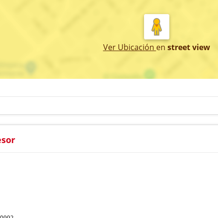
Ver Ubicación
en
street view
esor
40992