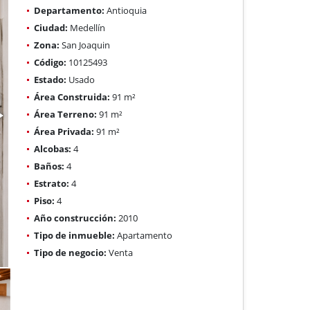
Departamento:
Antioquia
Ciudad:
Medellín
Zona:
San Joaquin
Código:
10125493
Estado:
Usado
Área Construida:
91 m²
Área Terreno:
91 m²
Área Privada:
91 m²
Alcobas:
4
Baños:
4
Estrato:
4
Piso:
4
Año construcción:
2010
Tipo de inmueble:
Apartamento
Tipo de negocio:
Venta