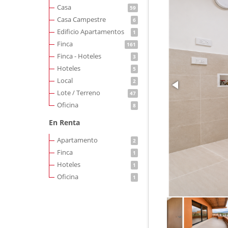
Casa
59
Casa Campestre
6
Edificio Apartamentos
1
Finca
161
Finca - Hoteles
3
Hoteles
5
Local
2
Lote / Terreno
47
Oficina
8
En Renta
Apartamento
2
Finca
1
Hoteles
1
Oficina
1