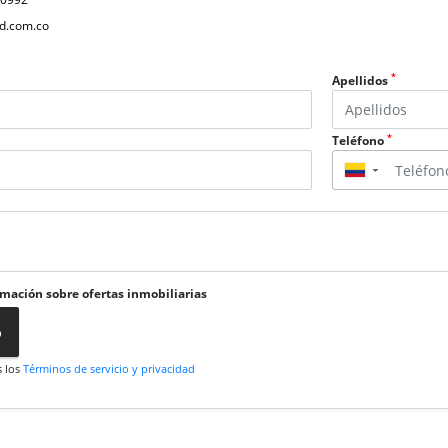
d.com.co
*
Apellidos
*
Teléfono
▼
rmación sobre ofertas inmobiliarias
o
s los
Términos de servicio y privacidad