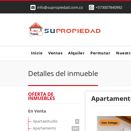
info@supropiedad.com.co
+573007840992
Inicio
Ventas
Alquiler
Permutar
Nuestr
Detalles del inmueble
OFERTA DE
Apartamento
INMUEBLES
En Venta
Apartaestudio
9
Con Colega
Apartamento
362