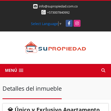
info@supropiedad.com.co
+573007840992
Facebook
Instagram
Select Language
▼
MENÚ
Detalles del inmueble
💎 Único y Exclusivo Apartamento