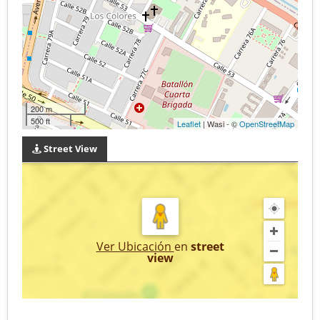
200 m
500 ft
Leaflet
| Wasi - ©
OpenStreetMap
Street View
Ver Ubicación
en
street
view