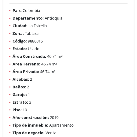
País:
Colombia
Departamento:
Antioquia
Ciudad:
La Estrella
Zona:
Tablaza
Código:
9886815
Estado:
Usado
Área Construida:
46.74 m²
Área Terreno:
46.74 m²
Área Privada:
46.74 m²
Alcobas:
2
Baños:
2
Garaje:
1
Estrato:
3
Piso:
19
Año construcción:
2019
Tipo de inmueble:
Apartamento
Tipo de negocio:
Venta