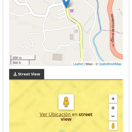
200 m
500 ft
Leaflet
| Wasi - ©
OpenStreetMap
Street View
Ver Ubicación
en
street
view