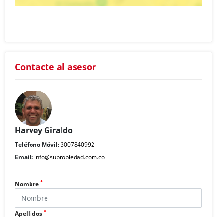
Contacte al asesor
Harvey Giraldo
Teléfono Móvil:
3007840992
Email:
info@supropiedad.com.co
*
Nombre
*
Apellidos