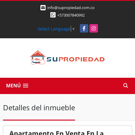
info@supropiedad.com.co
+573007840992
Facebook
Instagram
Select Language
▼
MENÚ
Detalles del inmueble
Apartamento En Venta En La