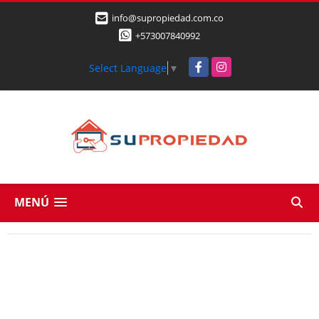
info@supropiedad.com.co
+573007840992
Facebook
Instagram
Select Language
▼
MENÚ