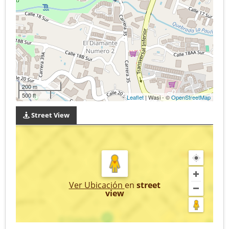
200 m
500 ft
Leaflet
| Wasi - ©
OpenStreetMap
Street View
Ver Ubicación
en
street
view