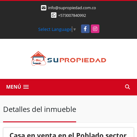
info@supropiedad.com.co
+573007840992
Facebook
Instagram
Select Language
▼
MENÚ
Detalles del inmueble
Casa en venta en el Poblado sector