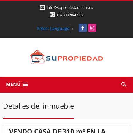
info@supropiedad.com.co
+573007840992
Facebook
Instagram
Select Language
▼
MENÚ
Detalles del inmueble
VENDO CASA DE 310 m² EN LA