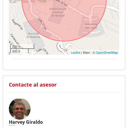
200 m
500 ft
Leaflet
| Wasi - ©
OpenStreetMap
Contacte al asesor
Harvey Giraldo