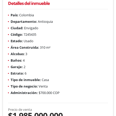
Detalles del inmueble
País:
Colombia
Departamento:
Antioquia
Ciudad:
Envigado
Código:
7245435
Estado:
Usado
Área Construida:
310 m²
Alcobas:
3
Baños:
4
Garaje:
2
Estrato:
6
Tipo de inmueble:
Casa
Tipo de negocio:
Venta
Administración:
$700.000 COP
Precio de venta
$1.985.000.000