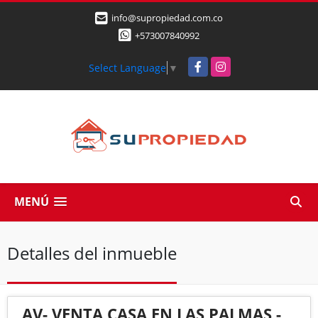
info@supropiedad.com.co
+573007840992
Facebook
Instagram
Select Language
▼
MENÚ
Detalles del inmueble
AV- VENTA CASA EN LAS PALMAS -