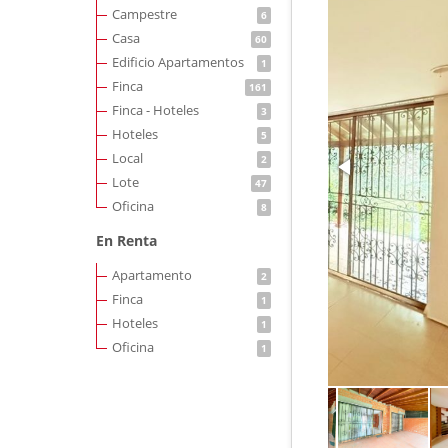
Campestre
6
Casa
60
Edificio Apartamentos
1
Finca
161
Finca - Hoteles
3
Hoteles
5
Local
2
Lote
47
Oficina
8
En Renta
Apartamento
2
Finca
1
Hoteles
1
Oficina
1