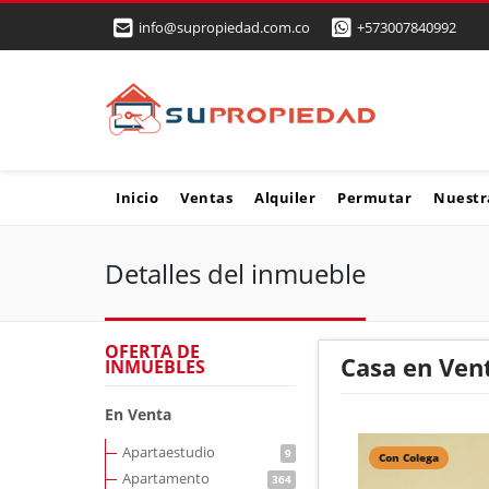
info@supropiedad.com.co
+573007840992
Inicio
Ventas
Alquiler
Permutar
Nuestr
Detalles del inmueble
OFERTA DE
Casa en Ven
INMUEBLES
En Venta
Apartaestudio
9
Con Colega
Apartamento
364