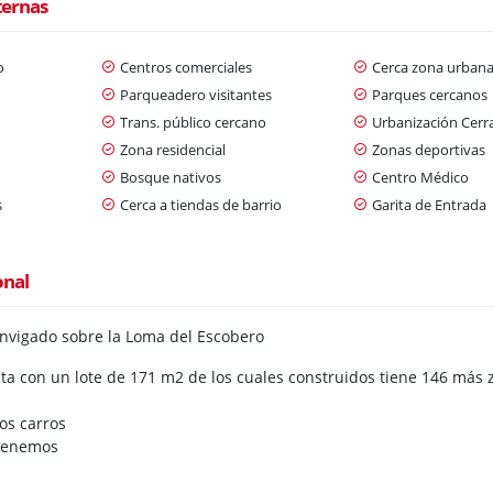
ternas
o
Centros comerciales
Cerca zona urban
Parqueadero visitantes
Parques cercanos
n
Trans. público cercano
Urbanización Cerr
Zona residencial
Zonas deportivas
Bosque nativos
Centro Médico
s
Cerca a tiendas de barrio
Garita de Entrada
onal
Envigado sobre la Loma del Escobero
ta con un lote de 171 m2 de los cuales construidos tiene 146 más
os carros
l tenemos