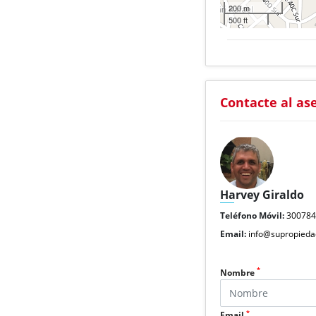
200 m
500 ft
Contacte al as
Harvey Giraldo
Teléfono Móvil:
30078
Email:
info@supropieda
*
Nombre
*
Email