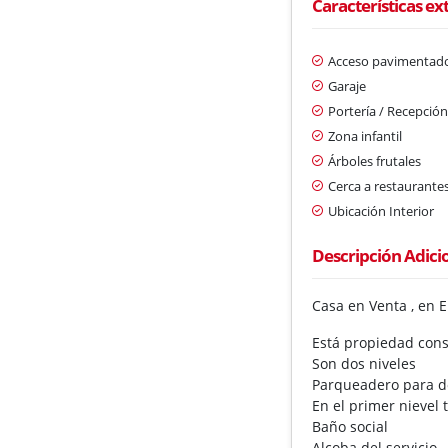
Características ex
Acceso pavimentad
Garaje
Portería / Recepció
Zona infantil
Árboles frutales
Cerca a restaurante
Ubicación Interior
Descripción Adici
Casa en Venta , en 
Está propiedad cons
Son dos niveles
Parqueadero para d
En el primer nieve
Baño social
Alcoba del servicio