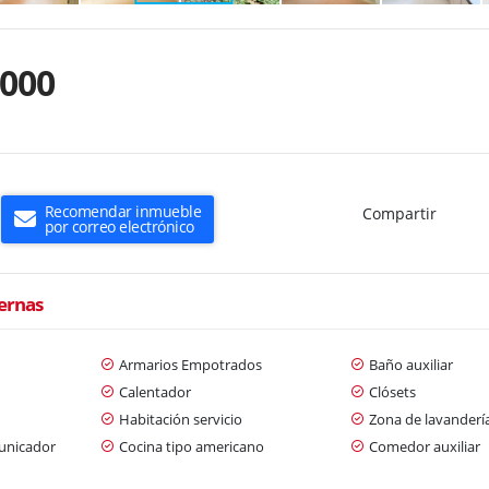
.000
Recomendar inmueble
Compartir
por correo electrónico
ternas
Armarios Empotrados
Baño auxiliar
Calentador
Clósets
Habitación servicio
Zona de lavanderí
municador
Cocina tipo americano
Comedor auxiliar