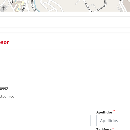
esor
40992
d.com.co
*
Apellidos
*
Teléfono