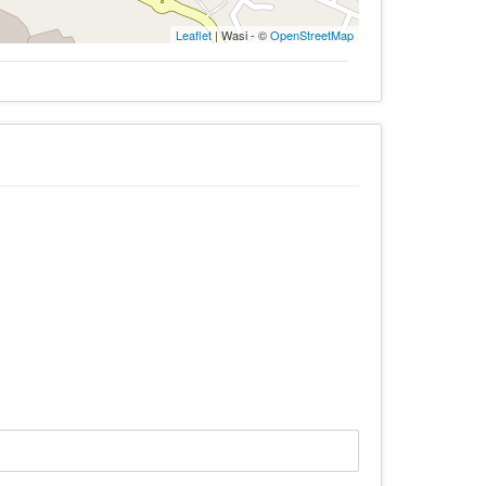
Leaflet
| Wasi - ©
OpenStreetMap