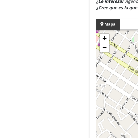
¿Le interesa?
Agende
¿Cree que es la qu
Mapa
+
−