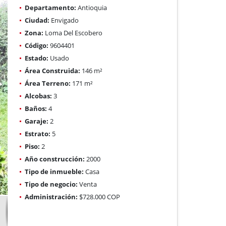
Departamento:
Antioquia
Ciudad:
Envigado
Zona:
Loma Del Escobero
Código:
9604401
Estado:
Usado
Área Construida:
146 m²
Área Terreno:
171 m²
Alcobas:
3
Baños:
4
Garaje:
2
Estrato:
5
Piso:
2
Año construcción:
2000
Tipo de inmueble:
Casa
Tipo de negocio:
Venta
Administración:
$728.000 COP