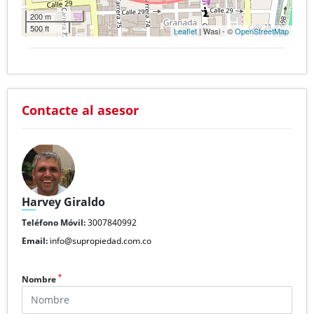
200 m
500 ft
Leaflet
| Wasi - ©
OpenStreetMap
Contacte al asesor
Harvey Giraldo
Teléfono Móvil:
3007840992
Email:
info@supropiedad.com.co
*
Nombre