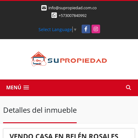
info@supropiedad.com.co
+573007840992
Facebook
Instagram
Select Language
▼
MENÚ
Detalles del inmueble
VENDO CASA EN BELÉN ROSALES