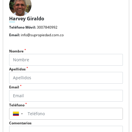
Harvey Giraldo
Teléfono Móvil:
3007840992
Email:
info@supropiedad.com.co
*
Nombre
*
Apellidos
*
Email
*
Teléfono
▼
Comentarios