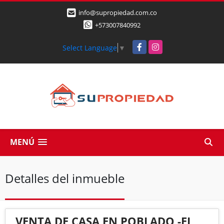
info@supropiedad.com.co
+573007840992
Facebook
Instagram
Select Language
▼
MENÚ
Detalles del inmueble
VENTA DE CASA EN POBLADO -EL