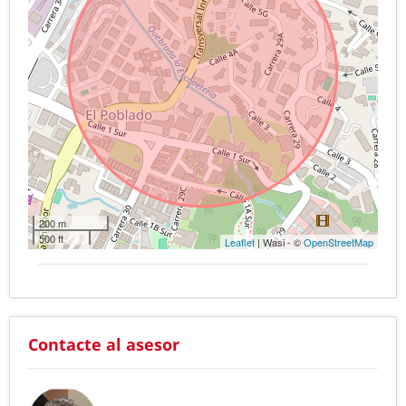
200 m
500 ft
Leaflet
| Wasi - ©
OpenStreetMap
Contacte al asesor