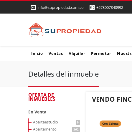
info@supropiedad.com.co
+573007840992
Inicio
Ventas
Alquiler
Permutar
Nuestr
Detalles del inmueble
OFERTA DE
VENDO FINC
INMUEBLES
En Venta
Apartaestudio
9
Con Colega
Apartamento
362