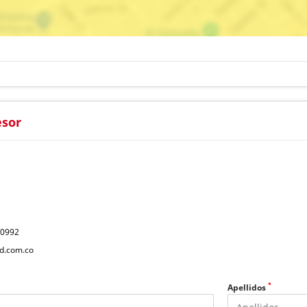
esor
40992
d.com.co
*
Apellidos