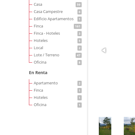
Casa
59
Casa Campestre
6
Edificio Apartamentos
1
Finca
161
Finca - Hoteles
3
Hoteles
5
Local
2
Lote / Terreno
47
Oficina
8
En Renta
Apartamento
2
Finca
1
Hoteles
1
Oficina
1