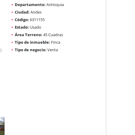
Departamento:
Antioquia
Ciudad:
Andes
Código:
6311155
Estado:
Usado
Área Terreno:
45 Cuadras
Tipo de inmueble:
Finca
Tipo de negocio:
Venta