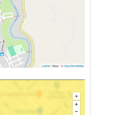
Leaflet
| Wasi - ©
OpenStreetMap