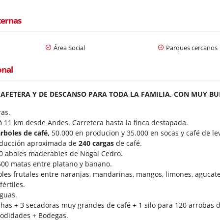
ternas
Área Social
Parques cercanos
onal
CAFETERA Y DE DESCANSO PARA TODA LA FAMILIA, CON MUY BU
ras.
ó 11 km desde Andes. Carretera hasta la finca destapada.
rboles de café,
50.000 en producion y 35.000 en socas y café de le
oducción aproximada de
240 cargas
de café.
0 aboles maderables de Nogal Cedro.
500 matas entre platano y banano.
les frutales entre naranjas, mandarinas, mangos, limones, agucates
fértiles.
guas.
chas + 3 secadoras muy grandes de café + 1 silo para 120 arrobas
odidades + Bodegas.