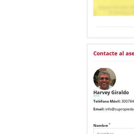
Contacte al as
Harvey Giraldo
Teléfono Móvil:
30078
Email:
info@supropieda
*
Nombre