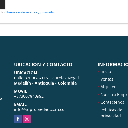
o
s los
Términos de servicio y privacidad
UBICACIÓN Y CONTACTO
INFORMACI
Inicio
UBICACIÓN
Calle 32E #76-115. Laureles Nogal
Ventas
Medellín - Antioquia - Colombia
Alquiler
MÓVIL
Nuestra Empr
+573007840992
de
Contáctenos
EMAIL
info@supropiedad.com.co
Políticas de
privacidad
Facebook
Instagram