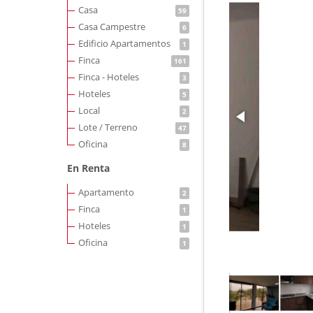
Casa
59
Casa Campestre
6
Edificio Apartamentos
1
Finca
161
Finca - Hoteles
3
Hoteles
5
Local
2
Lote / Terreno
47
Oficina
8
En Renta
Apartamento
2
Finca
1
Hoteles
1
Oficina
1