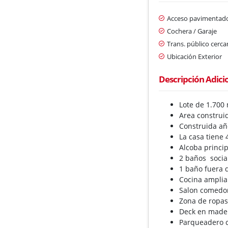
Acceso pavimentad
Cochera / Garaje
Trans. público cerc
Ubicación Exterior
Descripción Adici
Lote de 1.700
Area construid
Construida añ
La casa tiene 
Alcoba princi
2 baños socia
1 baño fuera d
Cocina amplia
Salon comedo
Zona de ropa
Deck en made
Parqueadero cu