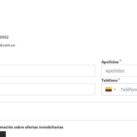
40992
d.com.co
*
Apellidos
*
Teléfono
▼
rmación sobre ofertas inmobiliarias