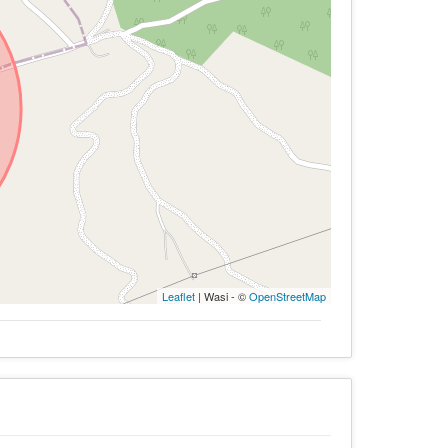
Leaflet
| Wasi - ©
OpenStreetMap