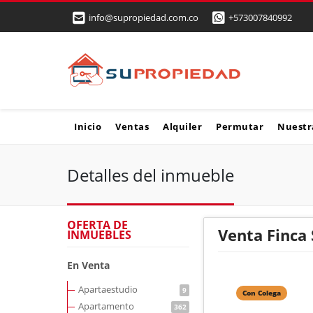
info@supropiedad.com.co
+573007840992
Inicio
Ventas
Alquiler
Permutar
Nuestr
Detalles del inmueble
OFERTA DE
Venta Finca
INMUEBLES
En Venta
Apartaestudio
9
Con Colega
Apartamento
362