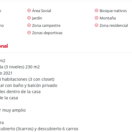
o
Área Social
Bosque nativos
Jardín
Montaña
ano
Zona campestre
Zona residencial
Zonas deportivas
onal
 m2
a (3 niveles) 230 m2
o 2021
4 habitaciones (3 con closet)
pal con baño y balcón privado
les dentro de la casa
e la casa
r muy amplio
s
ra
bierto (3carros) y descubierto 6 carros