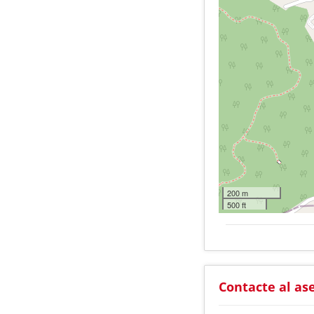
200 m
500 ft
Contacte al as