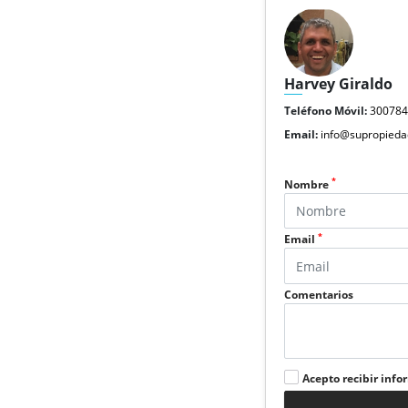
Harvey Giraldo
Teléfono Móvil:
30078
Email:
info@supropieda
*
Nombre
*
Email
Comentarios
Acepto recibir info