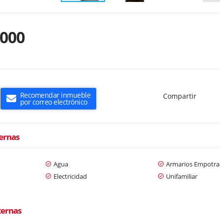
.000
Recomendar inmueble
Compartir
por correo electrónico
ternas
Agua
Armarios Empotra
Electricidad
Unifamiliar
ternas