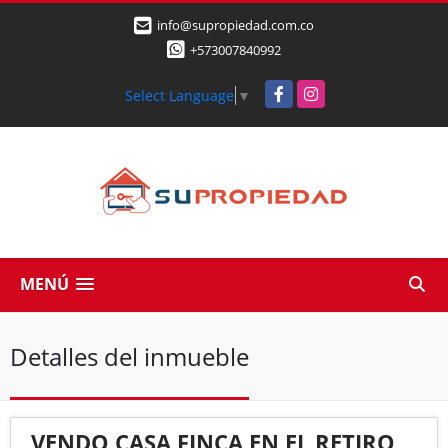
info@supropiedad.com.co
+573007840992
Facebook
Instagram
Select Language
▼
MENÚ
Detalles del inmueble
VENDO CASA FINCA EN EL RETIRO