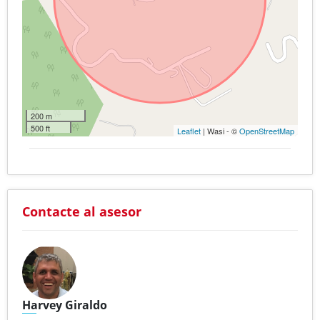
200 m
500 ft
Leaflet
| Wasi - ©
OpenStreetMap
Contacte al asesor
Harvey Giraldo