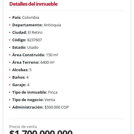
Detalles del inmueble
País:
Colombia
Departamento:
Antioquia
Ciudad:
El Retiro
Código:
8237607
Estado:
Usado
Área Construida:
150 m²
Área Terreno:
6400 m²
Alcobas:
5
Baños:
4
Garaje:
4
Tipo de inmueble:
Finca
Tipo de negocio:
Venta
Administración:
$500.000 COP
Precio de venta
$1.700.000.000