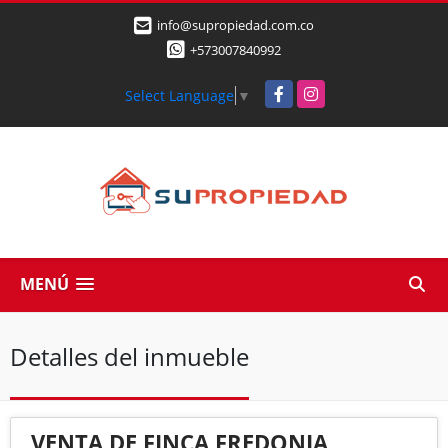
info@supropiedad.com.co
+573007840992
Facebook
Instagram
Select Language
▼
MENÚ
Detalles del inmueble
VENTA DE FINCA FREDONIA,