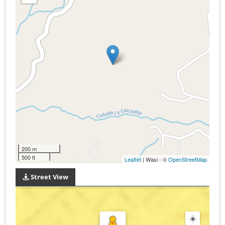
200 m
500 ft
Leaflet
| Wasi - ©
OpenStreetMap
Street View