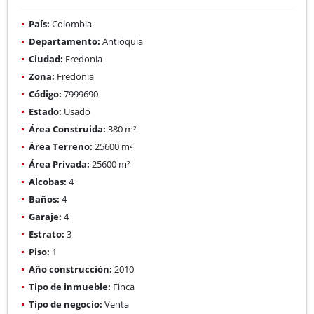
País:
Colombia
Departamento:
Antioquia
Ciudad:
Fredonia
Zona:
Fredonia
Código:
7999690
Estado:
Usado
Área Construida:
380 m²
Área Terreno:
25600 m²
Área Privada:
25600 m²
Alcobas:
4
Baños:
4
Garaje:
4
Estrato:
3
Piso:
1
Año construcción:
2010
Tipo de inmueble:
Finca
Tipo de negocio:
Venta