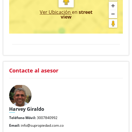
Ver Ubicación
en
street
view
Contacte al asesor
Harvey Giraldo
Teléfono Móvil:
3007840992
Email:
info@supropiedad.com.co