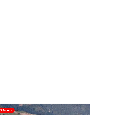
❤ Directo
Con Colega