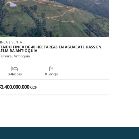
FINCA | VENTA
APARTAMEN
VENDO FINCA DE 40 HECTÁREAS EN AGUACATE HASS EN
APARTAME
BELMIRA ANTIOQUIA
MEDELLÍN
Belmira, Antioquia
Medellín, A
0 Alcobas
0 Baño(s)
3 Alco
$3.400.000.000
$680.000
COP