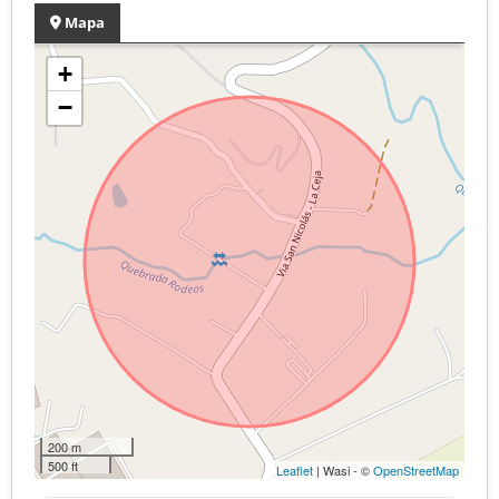
Mapa
+
−
200 m
500 ft
Leaflet
| Wasi - ©
OpenStreetMap