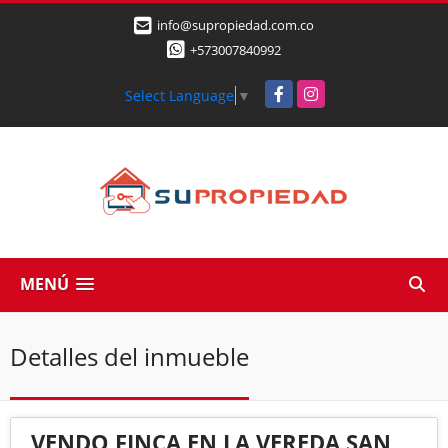
info@supropiedad.com.co
+573007840992
Facebook
Instagram
Select Language
▼
MENÚ
Detalles del inmueble
VENDO FINCA EN LA VEREDA SAN