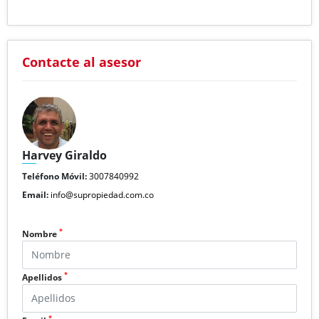
Contacte al asesor
Harvey Giraldo
Teléfono Móvil:
3007840992
Email:
info@supropiedad.com.co
*
Nombre
*
Apellidos
*