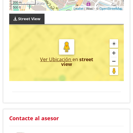
200 m
500 ft
Leaflet
| Wasi - ©
OpenStreetMap
Street View
Ver Ubicación
en
street
view
Contacte al asesor