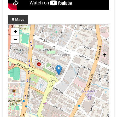
Mapa
+
−