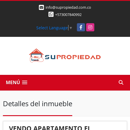
info@supropiedad.com.co
+573007840992
Facebook
Instagram
Select Language
▼
MENÚ
Detalles del inmueble
VENDO APARTAMENTO EL