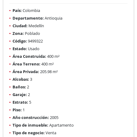
País:
Colombia
Departamento:
Antioquia
Ciudad:
Medellín
Zona:
Poblado
Código:
9499322
Estado:
Usado
Área Construida:
400 m²
Área Terreno:
400 m²
Área Privada:
205.98 m²
Alcobas:
3
Baños:
2
Garaje:
2
Estrato:
5
Piso:
1
Año construcción:
2005
Tipo de inmueble:
Apartamento
Tipo de negocio:
Venta