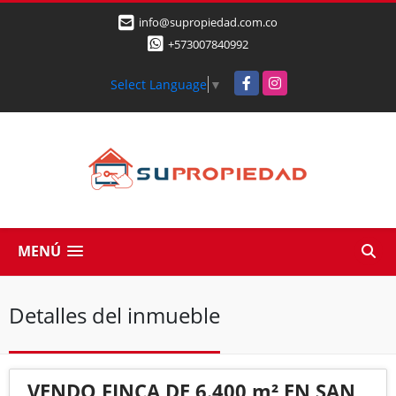
info@supropiedad.com.co
+573007840992
Facebook
Instagram
Select Language
▼
MENÚ
Detalles del inmueble
VENDO FINCA DE 6.400 m² EN SAN