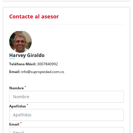
Contacte al asesor
Harvey Giraldo
Teléfono Móvil:
3007840992
Email:
info@supropiedad.com.co
*
Nombre
*
Apellidos
*
Email