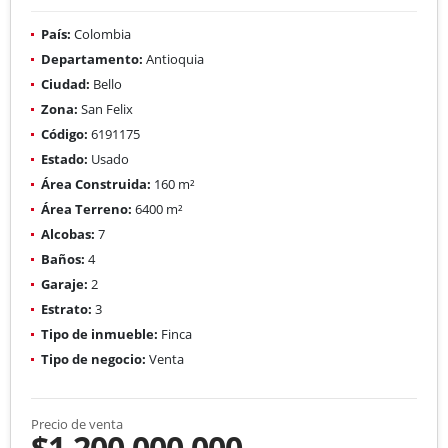
País:
Colombia
Departamento:
Antioquia
Ciudad:
Bello
Zona:
San Felix
Código:
6191175
Estado:
Usado
Área Construida:
160 m²
Área Terreno:
6400 m²
Alcobas:
7
Baños:
4
Garaje:
2
Estrato:
3
Tipo de inmueble:
Finca
Tipo de negocio:
Venta
Precio de venta
$1.200.000.000