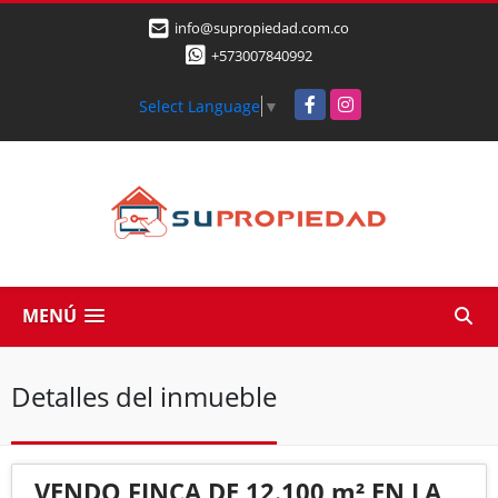
info@supropiedad.com.co
+573007840992
Facebook
Instagram
Select Language
▼
MENÚ
Detalles del inmueble
VENDO FINCA DE 12.100 m² EN LA