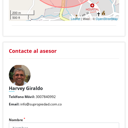
200 m
500 ft
Leaflet
| Wasi - ©
OpenStreetMap
Contacte al asesor
Harvey Giraldo
Teléfono Móvil:
3007840992
Email:
info@supropiedad.com.co
*
Nombre