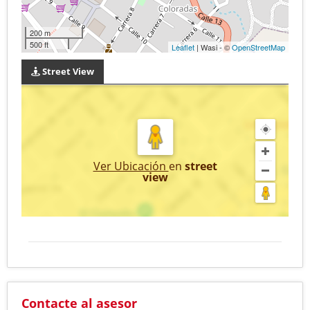
200 m
500 ft
Leaflet
| Wasi - ©
OpenStreetMap
Street View
Ver Ubicación
en
street
view
Contacte al asesor