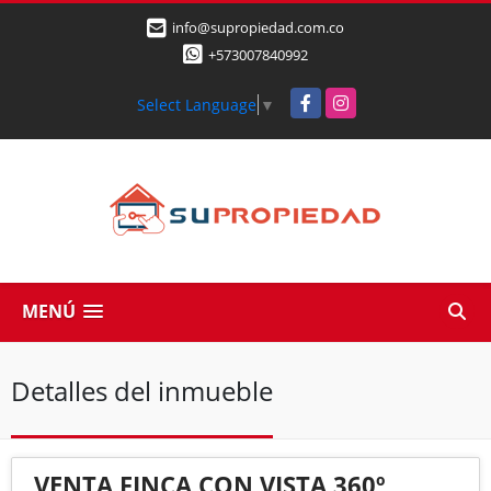
info@supropiedad.com.co
+573007840992
Facebook
Instagram
Select Language
▼
MENÚ
Detalles del inmueble
VENTA FINCA CON VISTA 360º,