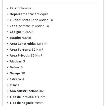
País:
Colombia
Departamento:
Antioquia
Ciudad:
Santa Fe de Antioquia
Zona:
Santafe De Antioquia
Código:
8101278
Estado:
Nuevo
Área Construida:
1211 m²
Área Terreno:
3214 m²
Área Privada:
3214 m²
Alcobas:
5
Baños:
6
Garaje:
10
Estrato:
4
Piso:
1
Año construcción:
2023
Tipo de inmueble:
Finca
Tipo de negocio:
Venta