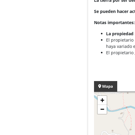
La tierra por ser d
Se pueden hacer act
Notas importantes:
La propiedad 
El propietario
haya variado e
El propietario
Mapa
+
−