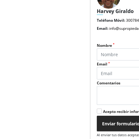
Harvey Giraldo
Teléfono Móvil:
30078
Email:
info@supropieda
*
Nombre
*
Email
Comentarios
Acepto recibir info
Enviar formulari
Al enviar tus datos acepta