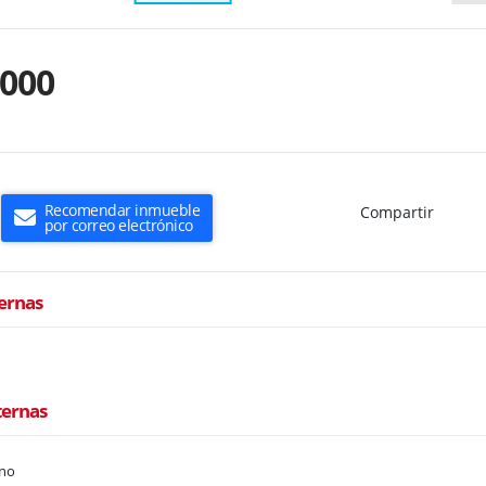
.000
Recomendar inmueble
Compartir
por correo electrónico
ternas
ternas
ano