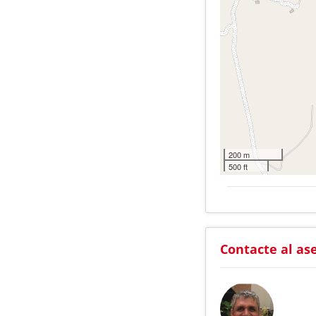
200 m
500 ft
Contacte al as