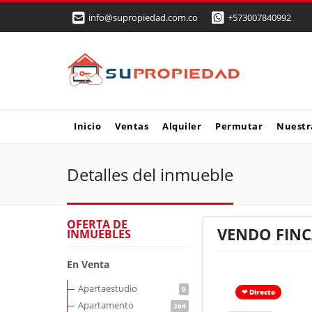
info@supropiedad.com.co
+573007840992
Inicio
Ventas
Alquiler
Permutar
Nuestr
Detalles del inmueble
OFERTA DE
VENDO FINC
INMUEBLES
En Venta
Apartaestudio
9
❤ Directo
Apartamento
364