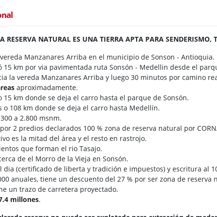
onal
A RESERVA NATURAL ES UNA TIERRA APTA PARA SENDERISMO, 
 vereda Manzanares Arriba en el municipio de Sonson - Antioquia.
ó 15 km por via pavimentada ruta Sonsón - Medellin desde el parq
ia la vereda Manzanares Arriba y luego 30 minutos por camino real
areas
aproximadamente.
o 15 km donde se deja el carro hasta el parque de Sonsón.
s o 108 km donde se deja el carro hasta Medellín.
2.300 a 2.800 msnm.
por 2 predios declarados 100 % zona de reserva natural por CORN
vo es la mitad del área y el resto en rastrojo.
entos que forman el rio Tasajo.
 cerca de el Morro de la Vieja en Sonsón.
dia (certificado de liberta y tradición e impuestos) y escritura al 
000 anuales, tiene un descuento del 27 % por ser zona de reserva n
ene un trazo de carretera proyectado.
7.4 millones
.