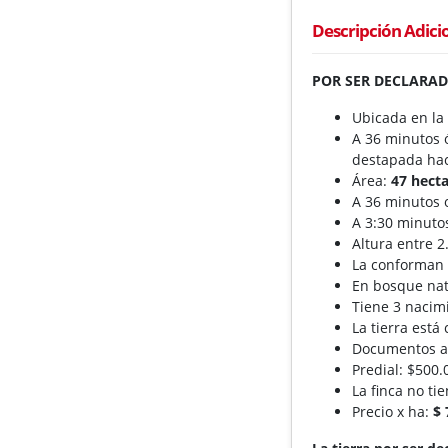
Descripción Adici
POR SER DECLARAD
Ubicada en la
A 36 minutos 
destapada hac
Área:
47 hect
A 36 minutos 
A 3:30 minuto
Altura entre 
La conforman 
En bosque nati
Tiene 3 nacimi
La tierra está
Documentos al 
Predial: $500.
La finca no ti
Precio x ha:
$ 