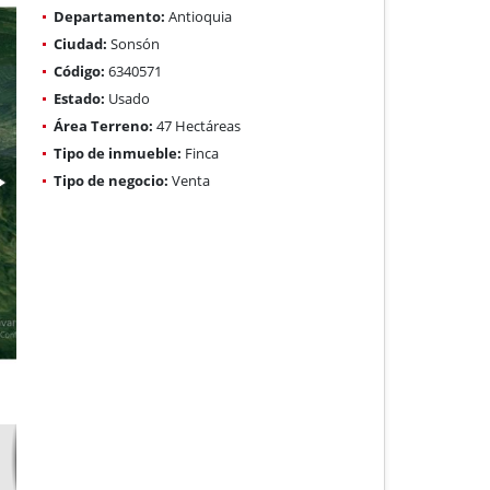
Departamento:
Antioquia
Ciudad:
Sonsón
Código:
6340571
Estado:
Usado
Área Terreno:
47 Hectáreas
Tipo de inmueble:
Finca
Tipo de negocio:
Venta