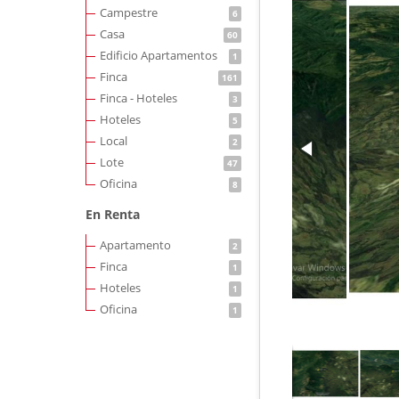
Campestre
6
Casa
60
Edificio Apartamentos
1
Finca
161
Finca - Hoteles
3
Hoteles
5
Local
2
Lote
47
Oficina
8
En Renta
Apartamento
2
Finca
1
Hoteles
1
Oficina
1