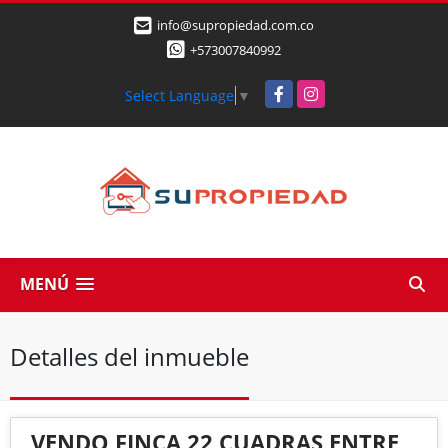
info@supropiedad.com.co
+573007840992
Facebook
Instagram
Select Language
▼
MENÚ
Detalles del inmueble
VENDO FINCA 22 CUADRAS ENTRE