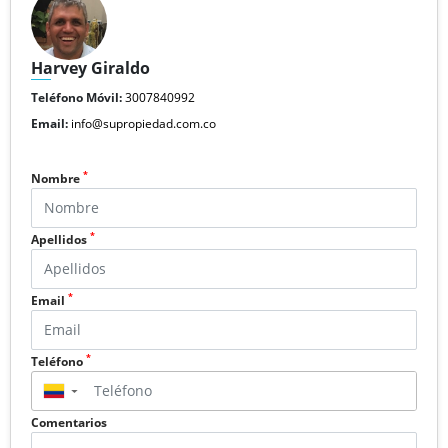
Harvey Giraldo
Teléfono Móvil:
3007840992
Email:
info@supropiedad.com.co
*
Nombre
*
Apellidos
*
Email
*
Teléfono
▼
Comentarios