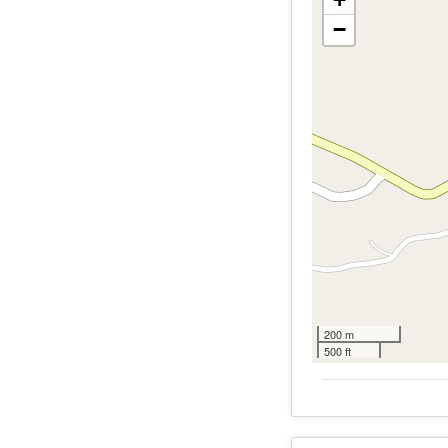
−
200 m
500 ft