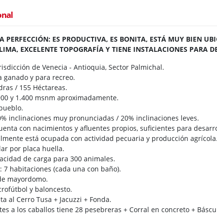
onal
A PERFECCIÓN: ES PRODUCTIVA, ES BONITA, ESTÁ MUY BIEN UBI
CLIMA, EXCELENTE TOPOGRAFÍA Y TIENE INSTALACIONES PARA D
isdicción de Venecia - Antioquia, Sector Palmichal.
 ganado y para recreo.
dras / 155 Héctareas.
 900 y 1.400 msnm aproximadamente.
 pueblo.
% inclinaciones muy pronunciadas / 20% inclinaciones leves.
enta con nacimientos y afluentes propios, suficientes para desarro
almente está ocupada con actividad pecuaria y producción agrícola
ar por placa huella.
acidad de carga para 300 animales.
: 7 habitaciones (cada una con baño).
 de mayordomo.
rofútbol y baloncesto.
sta al Cerro Tusa + Jacuzzi + Fonda.
es a los caballos tiene 28 pesebreras + Corral en concreto + Báscu