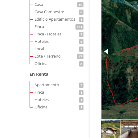
Casa
59
Casa Campestre
6
Edificio Apartamentos
1
Finca
161
Finca - Hoteles
3
Hoteles
5
Local
2
Lote / Terreno
47
Oficina
8
En Renta
Apartamento
2
Finca
1
Hoteles
1
Oficina
1