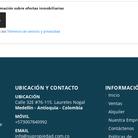
rmación sobre ofertas inmobiliarias
o
s los
Términos de servicio y privacidad
UBICACIÓN Y CONTACTO
INFORMACI
Inicio
UBICACIÓN
Calle 32E #76-115. Laureles Nogal
Ventas
Medellín - Antioquia - Colombia
Alquiler
MÓVIL
Nuestra Empr
+573007840992
de
Contáctenos
EMAIL
info@supropiedad.com.co
Políticas de