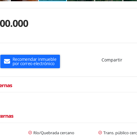
000.000
Recomendar inmueble
Compartir
por correo electrónico
ternas
ternas
Río/Quebrada cercano
Trans. público cer