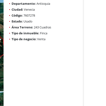
Departamento:
Antioquia
Ciudad:
Venecia
Código:
7607278
Estado:
Usado
Área Terreno:
243 Cuadras
Tipo de inmueble:
Finca
Tipo de negocio:
Venta