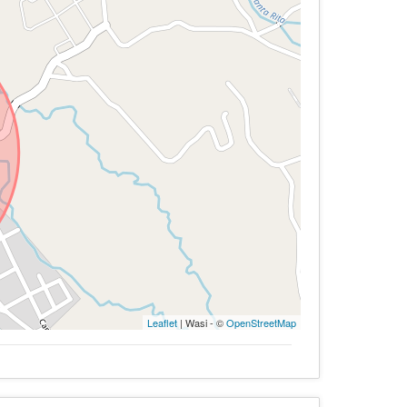
Leaflet
| Wasi - ©
OpenStreetMap