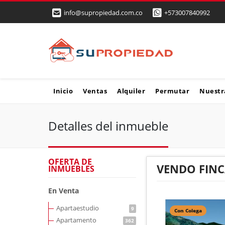
info@supropiedad.com.co
+573007840992
Inicio
Ventas
Alquiler
Permutar
Nuestr
Detalles del inmueble
OFERTA DE
VENDO FINC
INMUEBLES
En Venta
Apartaestudio
9
Con Colega
Apartamento
362