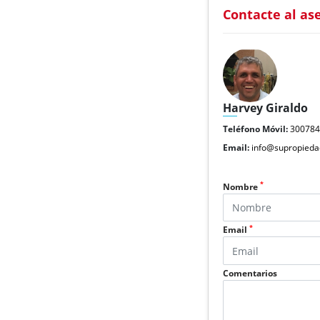
Contacte al as
Harvey Giraldo
Teléfono Móvil:
30078
Email:
info@supropieda
*
Nombre
*
Email
Comentarios