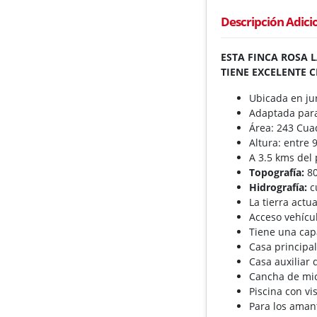
Descripción Adici
ESTA FINCA ROSA L
TIENE EXCELENTE 
Ubicada en jur
Adaptada para
Área: 243 Cua
Altura: entre
A 3.5 kms del
Topografía:
80
Hidrografía:
cu
La tierra actu
Acceso vehícul
Tiene una cap
Casa principal
Casa auxiliar
Cancha de mic
Piscina con vi
Para los amant