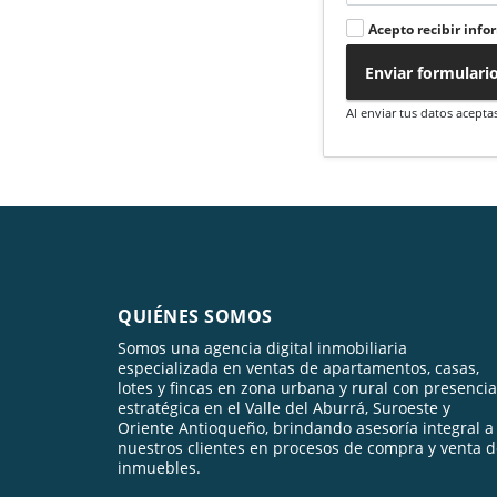
Acepto recibir info
Enviar formulari
Al enviar tus datos acepta
QUIÉNES SOMOS
Somos una agencia digital inmobiliaria
especializada en ventas de apartamentos, casas,
lotes y fincas en zona urbana y rural con presencia
estratégica en el Valle del Aburrá, Suroeste y
Oriente Antioqueño, brindando asesoría integral a
nuestros clientes en procesos de compra y venta 
inmuebles.