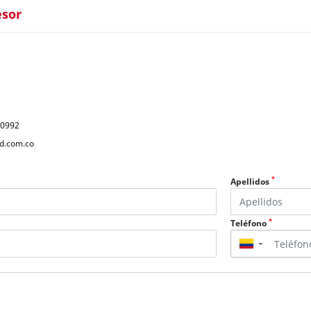
esor
40992
d.com.co
*
Apellidos
*
Teléfono
▼