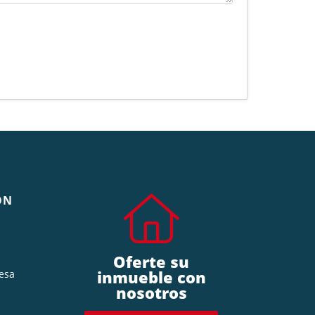
ÓN
Oferte su
inmueble con
esa
nosotros