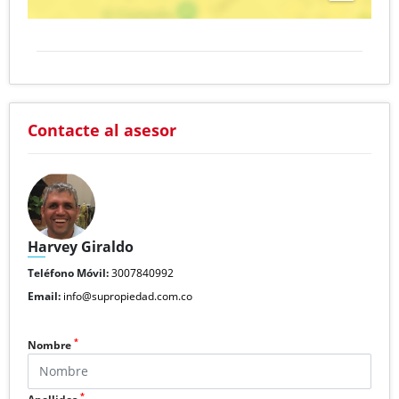
Contacte al asesor
Harvey Giraldo
Teléfono Móvil:
3007840992
Email:
info@supropiedad.com.co
*
Nombre
*