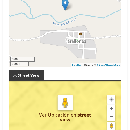
200 m
500 ft
Leaflet
| Wasi - ©
OpenStreetMap
Street View
Ver Ubicación
en
street
view