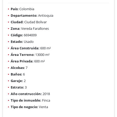
País:
Colombia
Departamento:
Antioquia
Ciudad:
Ciudad Bolivar
Zona:
Vereda Farallones
Código:
6694009
Estado:
Usado
Área Construida:
600 m²
Área Terreno:
13000 m²
Área Privada:
600 m²
Alcobas:
7
Baños:
6
Garaje:
2
Estrato:
3
Año construcción:
2018
Tipo de inmueble:
Finca
Tipo de negocio:
Venta