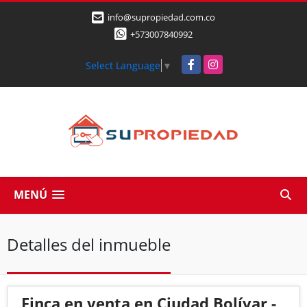
info@supropiedad.com.co
+573007840992
Facebook
Instagram
Select Language
▼
MENÚ
Detalles del inmueble
Finca en venta en Ciudad Bolívar -