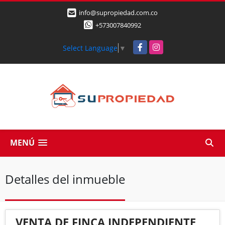
info@supropiedad.com.co
+573007840992
Facebook
Instagram
Select Language
▼
MENÚ
Detalles del inmueble
VENTA DE FINCA INDEPENDIENTE