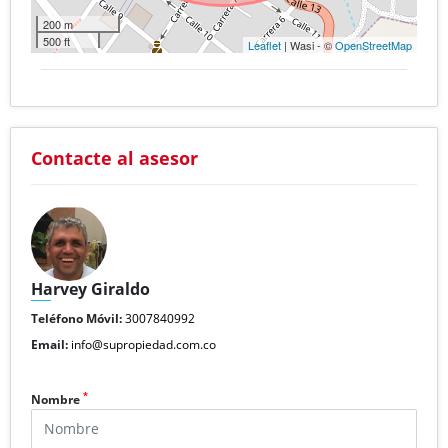
200 m
500 ft
Leaflet
| Wasi - ©
OpenStreetMap
Contacte al asesor
Harvey Giraldo
Teléfono Móvil:
3007840992
Email:
info@supropiedad.com.co
*
Nombre