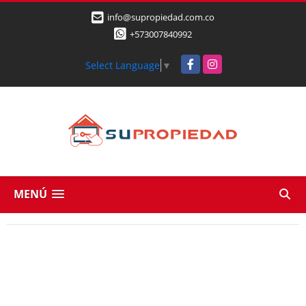
info@supropiedad.com.co
+573007840992
Facebook
Instagram
Select Language
▼
MENÚ