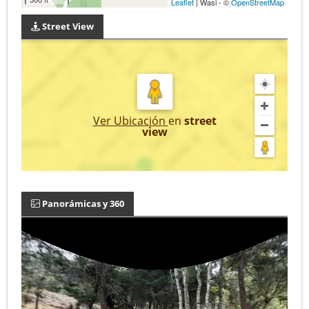
Leaflet
| Wasi - ©
OpenStreetMap
Street View
Ver Ubicación
en
street
view
Panorámicas y 360