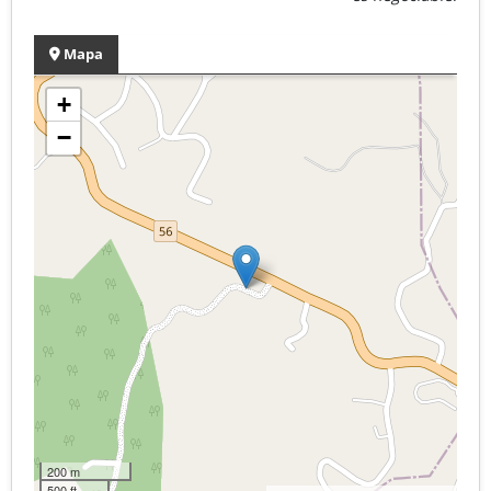
Mapa
+
−
200 m
500 ft