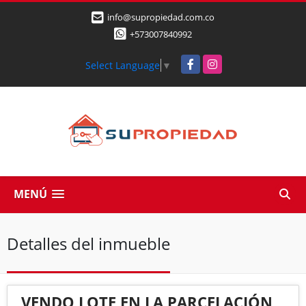
info@supropiedad.com.co
+573007840992
Facebook
Instagram
Select Language
▼
MENÚ
Detalles del inmueble
VENDO LOTE EN LA PARCELACIÓN