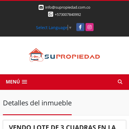
info@supropiedad.com.co
+573007840992
Facebook
Instagram
Select Language
▼
MENÚ
Detalles del inmueble
VENDO LOTE DE 3 CUADRAS EN LA