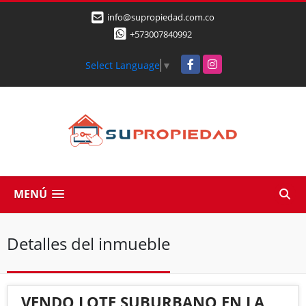
info@supropiedad.com.co
+573007840992
Facebook
Instagram
Select Language
▼
MENÚ
Detalles del inmueble
VENDO LOTE SUBURBANO EN LA