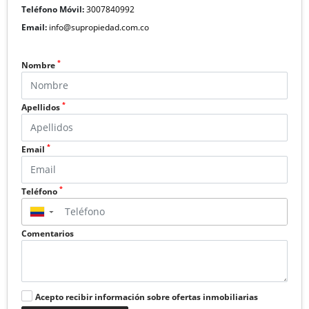
Teléfono Móvil:
3007840992
Email:
info@supropiedad.com.co
*
Nombre
*
Apellidos
*
Email
*
Teléfono
▼
Comentarios
Acepto recibir información sobre ofertas inmobiliarias