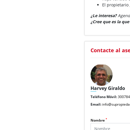
El propietario
¿Le interesa?
Agende
¿Cree que es la qu
Contacte al as
Harvey Giraldo
Teléfono Móvil:
30078
Email:
info@supropieda
*
Nombre