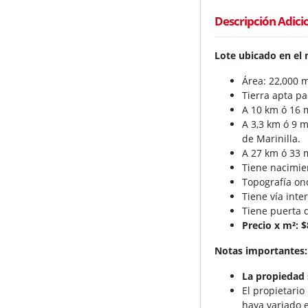
Descripción Adici
Lote ubicado en el 
Área: 22,000 m
Tierra apta pa
A 10 km ó 16 m
A 3,3 km ó 9 
de Marinilla.
A 27 km ó 33 
Tiene nacimie
Topografía on
Tiene vía inte
Tiene puerta 
Precio x m²: $
Notas importantes:
La propiedad 
El propietario
haya variado e