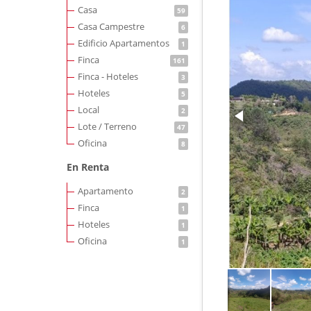
Casa
59
Casa Campestre
6
Edificio Apartamentos
1
Finca
161
Finca - Hoteles
3
Hoteles
5
Local
2
Lote / Terreno
47
Oficina
8
En Renta
Apartamento
2
Finca
1
Hoteles
1
Oficina
1