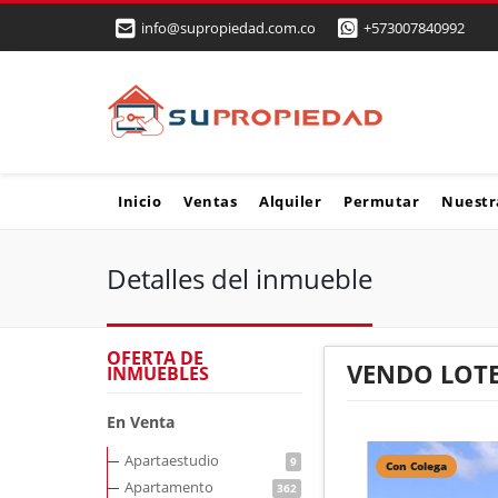
info@supropiedad.com.co
+573007840992
Inicio
Ventas
Alquiler
Permutar
Nuestr
Detalles del inmueble
OFERTA DE
VENDO LOTE
INMUEBLES
En Venta
Apartaestudio
9
Con Colega
Apartamento
362