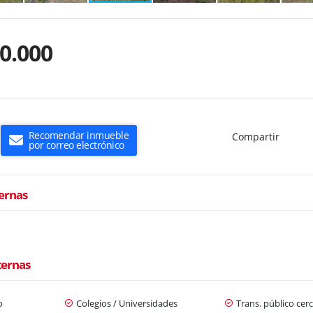
0.000
Recomendar inmueble
Compartir
por correo electrónico
ternas
ternas
o
Colegios / Universidades
Trans. público cer