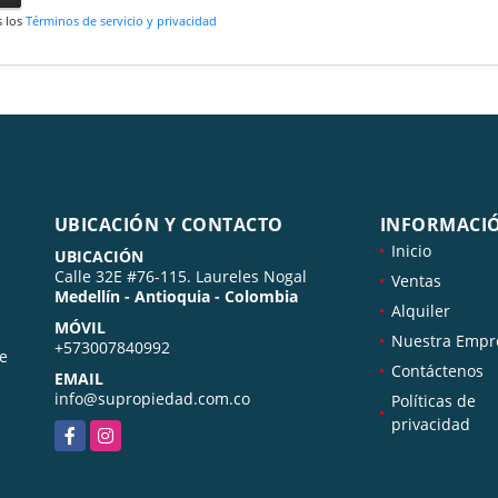
s los
Términos de servicio y privacidad
UBICACIÓN Y CONTACTO
INFORMACI
Inicio
UBICACIÓN
Calle 32E #76-115. Laureles Nogal
Ventas
Medellín - Antioquia - Colombia
Alquiler
MÓVIL
Nuestra Empr
+573007840992
de
Contáctenos
EMAIL
info@supropiedad.com.co
Políticas de
privacidad
Facebook
Instagram