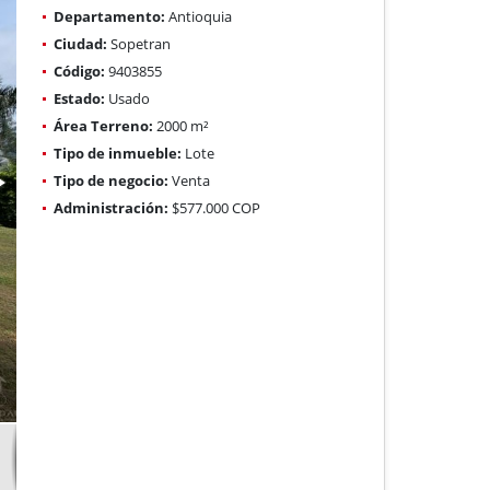
Departamento:
Antioquia
Ciudad:
Sopetran
Código:
9403855
Estado:
Usado
Área Terreno:
2000 m²
Tipo de inmueble:
Lote
Tipo de negocio:
Venta
Administración:
$577.000 COP