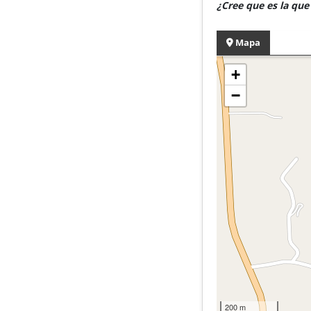
¿Cree que es la qu
Mapa
+
−
200 m