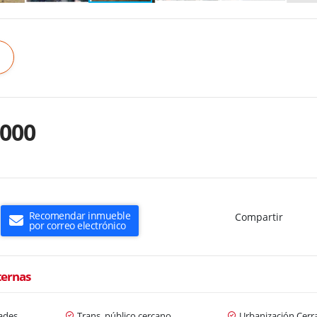
.000
Recomendar inmueble
Compartir
por correo electrónico
ternas
dades
Trans. público cercano
Urbanización Cerr