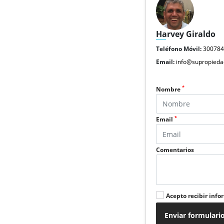
Harvey Giraldo
Teléfono Móvil:
30078
Email:
info@supropieda
*
Nombre
*
Email
Comentarios
Acepto recibir info
Enviar formulari