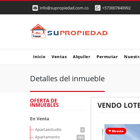
info@supropiedad.com.co
+573007840992
Inicio
Ventas
Alquiler
Permutar
Nuestr
Detalles del inmueble
OFERTA DE
VENDO LOTE
INMUEBLES
En Venta
Apartaestudio
9
❤ Directo
Apartamento
362