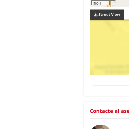
500 ft
Street View
Contacte al as