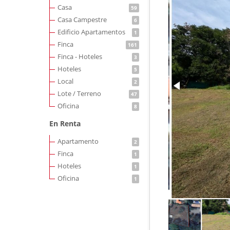
Casa
59
Casa Campestre
6
Edificio Apartamentos
1
Finca
161
Finca - Hoteles
3
Hoteles
5
Local
2
Lote / Terreno
47
Oficina
8
En Renta
Apartamento
2
Finca
1
Hoteles
1
Oficina
1