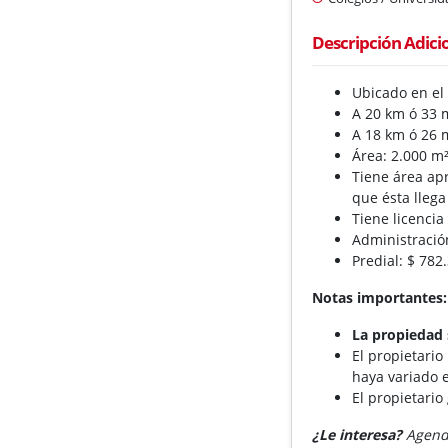
Descripción Adici
Ubicado en el
A 20 km ó 33 
A 18 km ó 26 
Área: 2.000 m
Tiene área apr
que ésta llega
Tiene licenci
Administració
Predial: $ 782
Notas importantes:
La propiedad 
El propietario
haya variado e
El propietario
¿Le interesa?
Agende