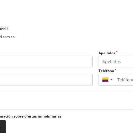
40992
d.com.co
*
Apellidos
*
Teléfono
▼
rmación sobre ofertas inmobiliarias
o