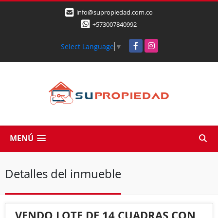
info@supropiedad.com.co
+573007840992
Facebook
Instagram
Select Language
▼
MENÚ
Detalles del inmueble
VENDO LOTE DE 14 CUADRAS CON