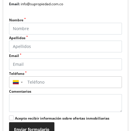
Email:
info@supropiedad.com.co
*
Nombre
*
Apellidos
*
Email
*
Teléfono
▼
Comentarios
Acepto recibir información sobre ofertas inmobiliarias
Enviar formulario