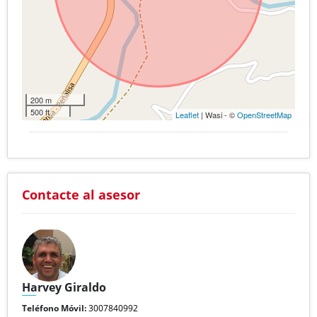
200 m
500 ft
Leaflet
| Wasi - ©
OpenStreetMap
Contacte al asesor
Harvey Giraldo
Teléfono Móvil:
3007840992