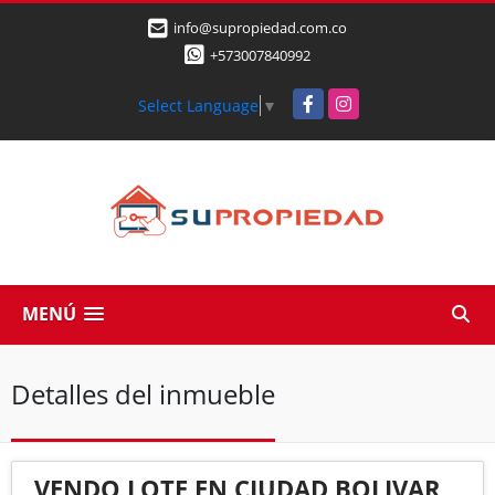
info@supropiedad.com.co
+573007840992
Facebook
Instagram
Select Language
▼
MENÚ
Detalles del inmueble
VENDO LOTE EN CIUDAD BOLIVAR