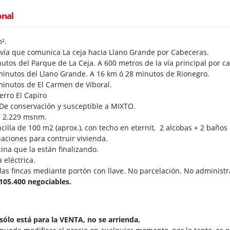
onal
².
 vía que comunica La ceja hacia Llano Grande por Cabeceras.
utos del Parque de La Ceja. A 600 metros de la vía principal por ca
minutos del Llano Grande. A 16 km ó 28 minutos de Rionegro.
minutos de El Carmen de Viboral.
cerro El Capiro
 De conservación y susceptible a MIXTO.
 a 2.229 msnm.
cilla de 100 m2 (aprox.), con techo en eternit, 2 alcobas + 2 baños
aciones para contruir vivienda.
ina que la están finalizando.
 eléctrica.
las fincas mediante portón con llave. No parcelación. No administr
$105.400 negociables.
sólo está para la VENTA, no se arrienda.