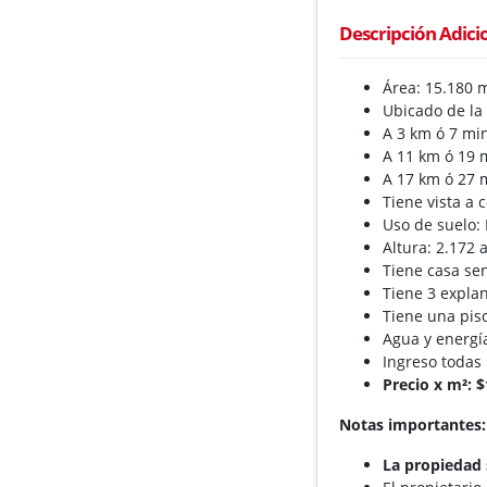
Descripción Adici
Área: 15.180 m
Ubicado de la
A 3 km ó 7 min
A 11 km ó 19 
A 17 km ó 27 
Tiene vista a 
Uso de suelo:
Altura: 2.172
Tiene casa sen
Tiene 3 explan
Tiene una pisc
Agua y energía
Ingreso todas 
Precio x m²: 
Notas importantes:
La propiedad 