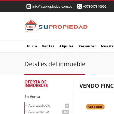
info@supropiedad.com.co
+573007840992
Inicio
Ventas
Alquiler
Permutar
Nuestr
Detalles del inmueble
OFERTA DE
VENDO FINC
INMUEBLES
En Venta
Apartaestudio
9
Con Colega
Apartamento
362