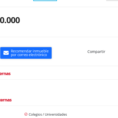
0.000
Recomendar inmueble
Compartir
por correo electrónico
ternas
ternas
Colegios / Universidades