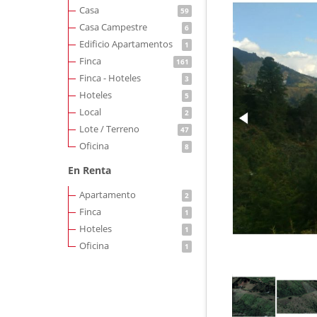
Casa
59
Casa Campestre
6
Edificio Apartamentos
1
Finca
161
Finca - Hoteles
3
Hoteles
5
Local
2
Lote / Terreno
47
Oficina
8
En Renta
Apartamento
2
Finca
1
Hoteles
1
Oficina
1