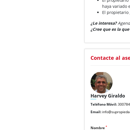
El propietario
haya variado e
El propietario
¿Le interesa?
Agende
¿Cree que es la qu
Contacte al as
Harvey Giraldo
Teléfono Móvil:
30078
Email:
info@supropieda
*
Nombre