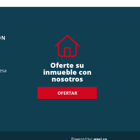
ÓN
Oferte su
inmueble con
esa
nosotros
OFERTAR
wasi.co
Powered by: