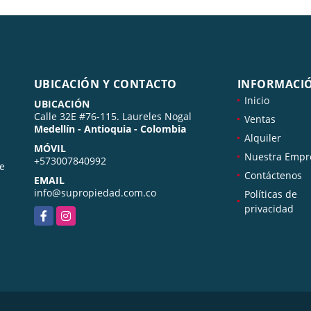
UBICACIÓN Y CONTACTO
INFORMACI
Inicio
UBICACIÓN
Calle 32E #76-115. Laureles Nogal
Ventas
Medellín - Antioquia - Colombia
Alquiler
MÓVIL
Nuestra Empr
+573007840992
de
Contáctenos
EMAIL
info@supropiedad.com.co
Políticas de
privacidad
Facebook
Instagram