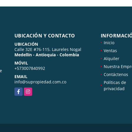
UBICACIÓN Y CONTACTO
INFORMACI
Inicio
UBICACIÓN
Calle 32E #76-115. Laureles Nogal
Ventas
Medellín - Antioquia - Colombia
Alquiler
MÓVIL
Nuestra Empr
+573007840992
de
Contáctenos
EMAIL
info@supropiedad.com.co
Políticas de
privacidad
Facebook
Instagram