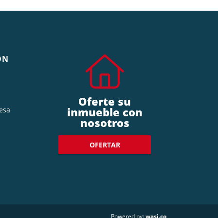
ÓN
Oferte su
inmueble con
esa
nosotros
OFERTAR
wasi.co
Powered by: