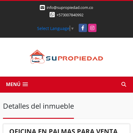
info@supropiedad.com.co
+573007840992
Facebook
Instagram
Select Language
▼
MENÚ
Detalles del inmueble
OFICINA EN PALMAS PARA VENTA