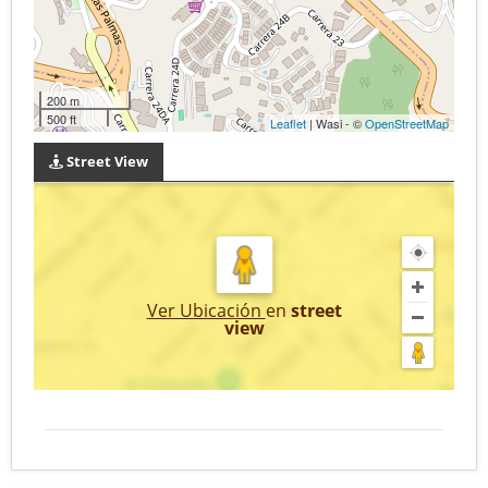
200 m
500 ft
Leaflet
| Wasi - ©
OpenStreetMap
Street View
Ver Ubicación
en
street
view