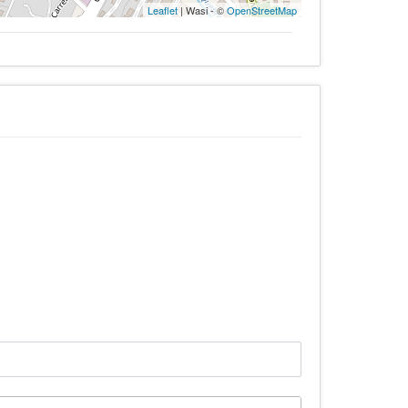
Leaflet
| Wasi - ©
OpenStreetMap