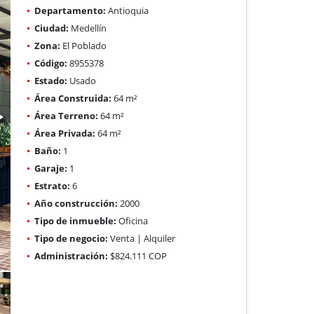
Departamento:
Antioquia
Ciudad:
Medellín
Zona:
El Poblado
Código:
8955378
Estado:
Usado
Área Construida:
64 m²
Área Terreno:
64 m²
Área Privada:
64 m²
Baño:
1
Garaje:
1
Estrato:
6
Año construcción:
2000
Tipo de inmueble:
Oficina
Tipo de negocio:
Venta | Alquiler
Administración:
$824.111 COP