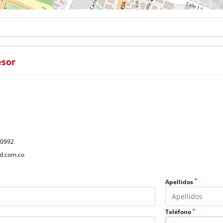
esor
40992
d.com.co
*
Apellidos
*
Teléfono