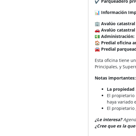
Parqueadero pri
Información ​​Im
Avalúo catastral 
Avalúo catastra
Administración:
Predial oficina a
Predial parquea
​Esta oficina ​t​iene
Principales, y Supe
Notas importantes:
La propiedad 
El propietario
haya variado e
El propietario
¿Le interesa?
Agende
¿Cree que es la qu