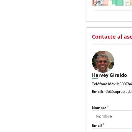
500 ft
Contacte al as
Harvey Giraldo
Teléfono Móvil:
30078
Email:
info@supropieda
*
Nombre
*
Email