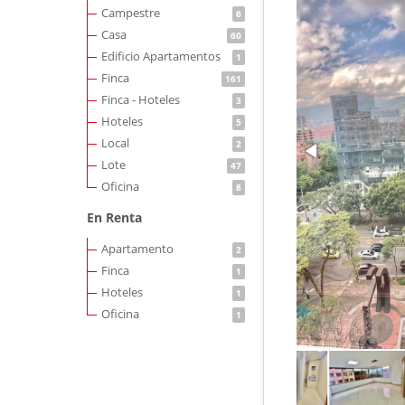
Campestre
6
Casa
60
Edificio Apartamentos
1
Finca
161
Finca - Hoteles
3
Hoteles
5
Local
2
Lote
47
Oficina
8
En Renta
Apartamento
2
Finca
1
Hoteles
1
Oficina
1