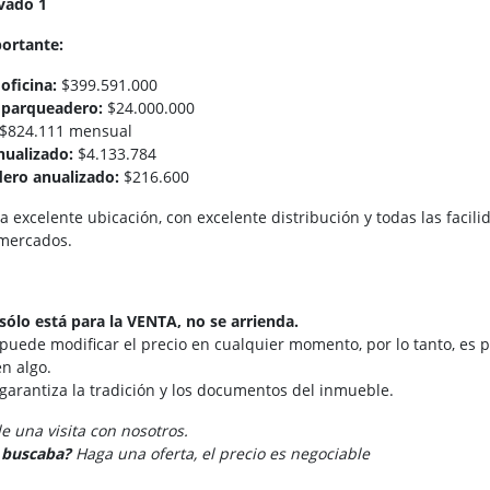
vado​ 1
portante:
oficina:
$399.591.000
l parqueadero:
$24.000.000
$824.111 mensual
nualizado:
$4.133.784
dero anualizado:
$216.600
 una excelente ubicación, con excelente distribución y todas las facil
rmercados.
sólo está para la VENTA, no se arrienda.
 puede modificar el precio en cualquier momento, por lo tanto, es p
n algo.
 garantiza la tradición y los documentos del inmueble.
 una visita con nosotros.
e buscaba?
Haga una oferta, el precio es negociable