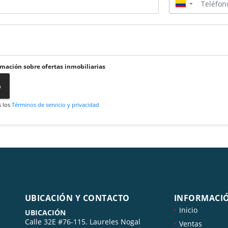
▼
rmación sobre ofertas inmobiliarias
o
s los
Términos de servicio y privacidad
UBICACIÓN Y CONTACTO
INFORMACI
Inicio
UBICACIÓN
Calle 32E #76-115. Laureles Nogal
Ventas