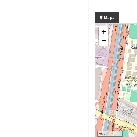
Mapa
+
−
200 m