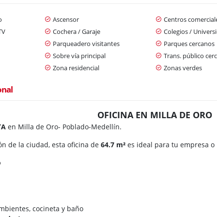
o
Ascensor
Centros comercial
TV
Cochera / Garaje
Colegios / Univers
Parqueadero visitantes
Parques cercanos
n
Sobre vía principal
Trans. público cer
Zona residencial
Zonas verdes
onal
OFICINA EN MILLA DE ORO
TA
en Milla de Oro- Poblado-Medellín.
n de la ciudad, esta oficina de
64.7 m²
es ideal para tu empresa o 
o
mbientes, cocineta y baño