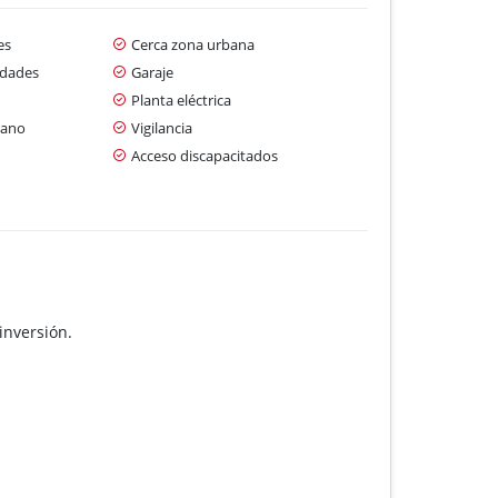
es
Cerca zona urbana
idades
Garaje
Planta eléctrica
cano
Vigilancia
Acceso discapacitados
inversión.