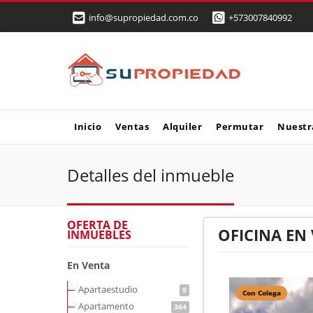
info@supropiedad.com.co
+573007840992
Inicio
Ventas
Alquiler
Permutar
Nuestr
Detalles del inmueble
OFERTA DE
OFICINA EN
INMUEBLES
En Venta
Apartaestudio
9
Con Colega
Apartamento
364