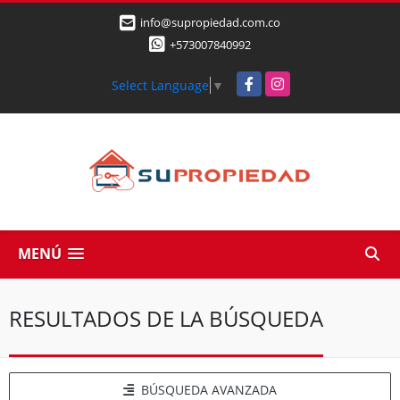
info@supropiedad.com.co
+573007840992
Facebook
Instagram
Select Language
▼
MENÚ
RESULTADOS DE LA BÚSQUEDA
BÚSQUEDA AVANZADA