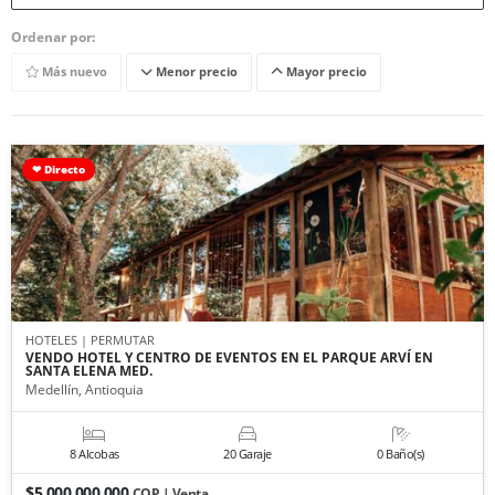
Ordenar por:
Más nuevo
Menor precio
Mayor precio
❤ Directo
HOTELES | PERMUTAR
VENDO HOTEL Y CENTRO DE EVENTOS EN EL PARQUE ARVÍ EN
SANTA ELENA MED.
Medellín, Antioquia
8 Alcobas
20 Garaje
0 Baño(s)
$5.000.000.000
COP | Venta