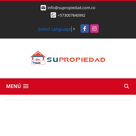
info@supropiedad.com.co
+573007840992
Facebook
Instagram
Select Language
▼
MENÚ