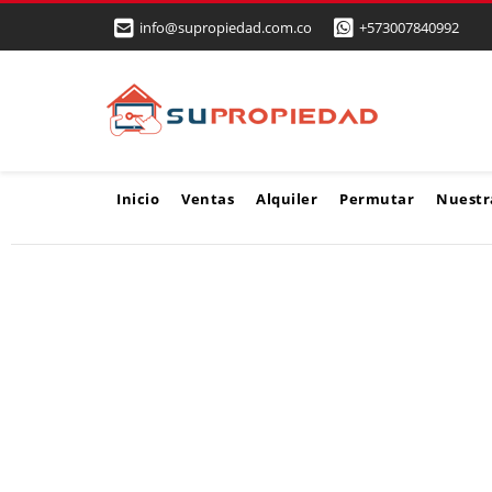
info@supropiedad.com.co
+573007840992
Inicio
Ventas
Alquiler
Permutar
Nuestr