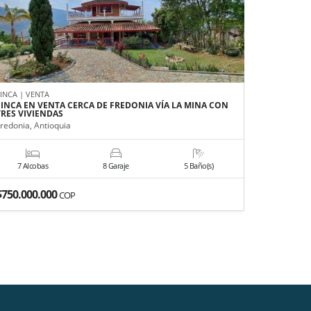
FINCA | VENTA
APARTAMEN
FINCA EN VENTA CERCA DE FREDONIA VÍA LA MINA CON
VENDO HE
TRES VIVIENDAS
Medellín, A
redonia, Antioquia
7 Alcobas
8 Garaje
5 Baño(s)
3 Alco
$750.000.000
$500.000
COP