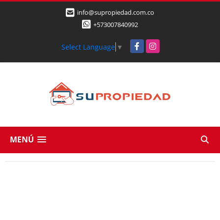
info@supropiedad.com.co
+573007840992
Facebook
Instagram
Select Language
▼
MENÚ