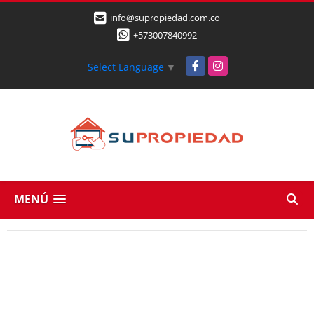
info@supropiedad.com.co
+573007840992
Facebook
Instagram
Select Language
▼
MENÚ