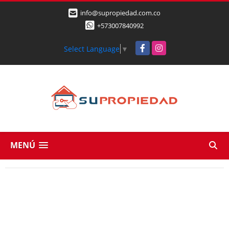
info@supropiedad.com.co
+573007840992
Facebook
Instagram
Select Language
▼
MENÚ