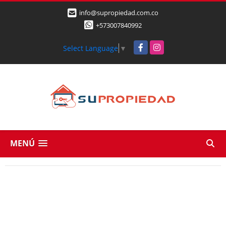
info@supropiedad.com.co
+573007840992
Facebook
Instagram
Select Language
▼
MENÚ