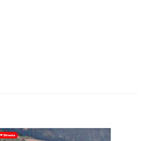
❤ Directo
Con Colega