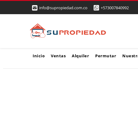
info@supropiedad.com.co
+573007840992
Inicio
Ventas
Alquiler
Permutar
Nuestr