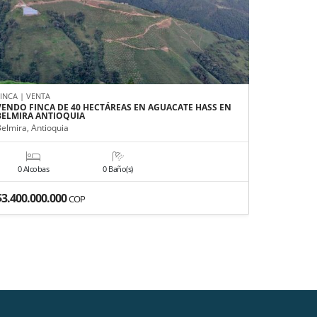
FINCA | VENTA
APARTAMEN
VENDO FINCA DE 40 HECTÁREAS EN AGUACATE HASS EN
APARTAME
BELMIRA ANTIOQUIA
MEDELLÍN
Belmira, Antioquia
Medellín, A
0 Alcobas
0 Baño(s)
3 Alco
$3.400.000.000
$680.000
COP