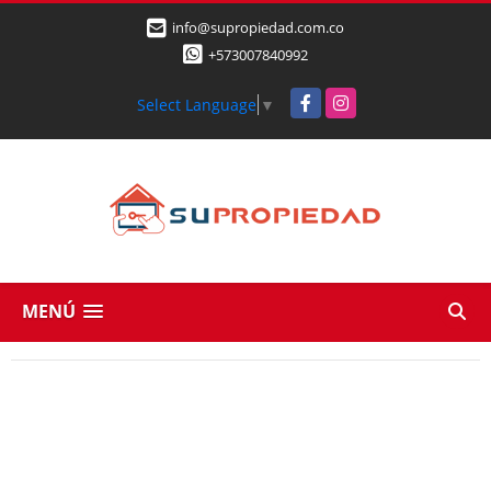
info@supropiedad.com.co
+573007840992
Facebook
Instagram
Select Language
▼
MENÚ