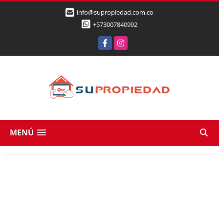
info@supropiedad.com.co
+573007840992
Facebook
Instagram
MENÚ